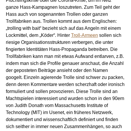
Flüchtlingskrise oder die Corona-Krise, um im Netz
ganze Hass-Kampagnen loszutreten. Zum Teil geht der
Hass auch von sogenannten Trollen oder ganzen
Trollfabriken aus. Trollen kommt aus dem Englischen:
„trolling with bait“ bezieht sich auf das Angeln mit einem
Lockmittel, dem „Köder“. Hinter
Troll-Armeen
sollen sich
riesige Organisationsstrukturen verbergen, die unter
fingierten Identitäten Hass-Propaganda betreiben. Die
Trollfabriken kann man mit etwas Aufwand entlarven, z.B.
indem man sich die Profile genauer anschaut, die Anzahl
der geposteten Beiträge ansieht oder den Namen
googelt. Einzeln agierende Trolle sind schwer zu packen,
denn deren Kommentare werden scherzhaft oder ironisch
formuliert und sollen provozieren. Diese Trolle sind an
Machtspielen interessiert und wurden schon in den 90ern
von Judith Donath vom Massachusetts Institute of
Technology (MIT) im Usenet, ein früheres Netzwerk,
dokumentiert und wissenschaftlich definiert und finden
sich seither in immer neuen Zusammenhängen, so auch