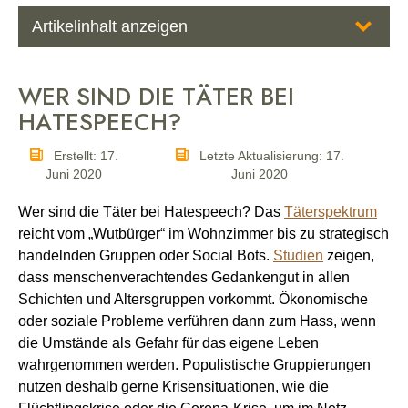
Artikelinhalt anzeigen
Wer sind die Täter bei Hatespeech?
WER SIND DIE TÄTER BEI
Trolle…
HATESPEECH?
Glaubenskrieger…
Erstellt: 17.
Letzte Aktualisierung: 17.
Juni 2020
Juni 2020
Unterschiede und Gemeinsamkeiten – ein Vergleich
Wer sind die Täter bei Hatespeech? Das
Täterspektrum
reicht vom „Wutbürger“ im Wohnzimmer bis zu strategisch
Motive, Mechanismen und Konsequenzen
handelnden Gruppen oder Social Bots.
Studien
zeigen,
dass menschenverachtendes Gedankengut in allen
Persönliche Motivation
Schichten und Altersgruppen vorkommt. Ökonomische
oder soziale Probleme verführen dann zum Hass, wenn
Folgen für Täter
die Umstände als Gefahr für das eigene Leben
wahrgenommen werden. Populistische Gruppierungen
Quellen
nutzen deshalb gerne Krisensituationen, wie die