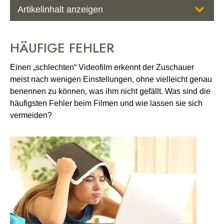
Artikelinhalt anzeigen
Häufige Fehler
HÄUFIGE FEHLER
Verwackelte Aufnahmen
Einen „schlechten“ Videofilm erkennt der Zuschauer
Häufiges Zoomen
meist nach wenigen Einstellungen, ohne vielleicht genau
benennen zu können, was ihm nicht gefällt. Was sind die
Ruckhafte und unmotivierte Schwenks
häufigsten Fehler beim Filmen und wie lassen sie sich
vermeiden?
Falsche Kameraposition
Unpassender Kommentar
Achsensprung