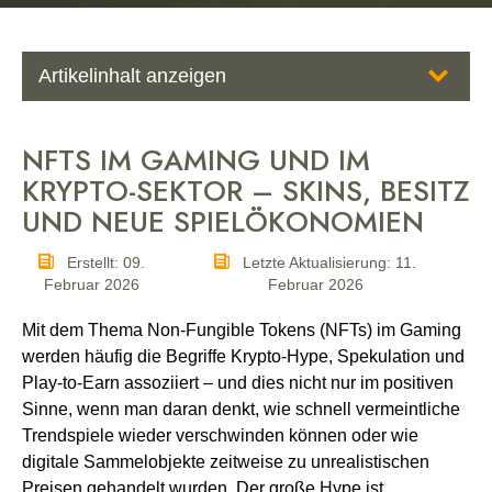
Artikelinhalt anzeigen
NFTs im Gaming und im Krypto-Sektor – Skins, Besitz und neue Spielökonomien
NFTS IM GAMING UND IM
Was sind NFTs im Gaming?
KRYPTO-SEKTOR – SKINS, BESITZ
UND NEUE SPIELÖKONOMIEN
Krypto-Gaming, Play-to-Earn und Walk-to-Earn
Erstellt: 09.
Letzte Aktualisierung: 11.
Vom Hype zur Reifephase: Warum es jetzt „leiser“ geworden ist
Februar 2026
Februar 2026
Mit dem Thema Non-Fungible Tokens (NFTs) im Gaming
NFTs, Gaming und Bildung
werden häufig die Begriffe Krypto-Hype, Spekulation und
Play-to-Earn assoziiert – und dies nicht nur im positiven
Zukunftsorientierte Perspektive: Gestaltungs- und Aushandlungsräume verstehen
Sinne, wenn man daran denkt, wie schnell vermeintliche
Trendspiele wieder verschwinden können oder wie
Herausforderungen
digitale Sammelobjekte zeitweise zu unrealistischen
Preisen gehandelt wurden. Der große Hype ist