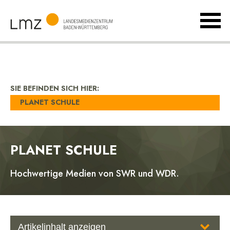
MenÃ
umsch
Landesmedienzentrum
Baden-
Württemberg
SIE BEFINDEN SICH HIER:
PLANET SCHULE
PLANET SCHULE
Hochwertige Medien von SWR und WDR.
Artikelinhalt anzeigen