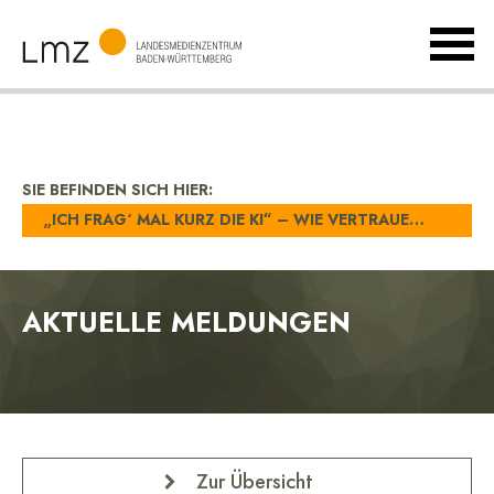
MenÃ
umsch
Landesmedienzentrum
Baden-
Württemberg
SIE BEFINDEN SICH HIER:
„ICH FRAG‘ MAL KURZ DIE KI“ – WIE VERTRAUENSWÜRDIG SIND KI-ANTWORTEN?
AKTUELLE MELDUNGEN
Zur Übersicht